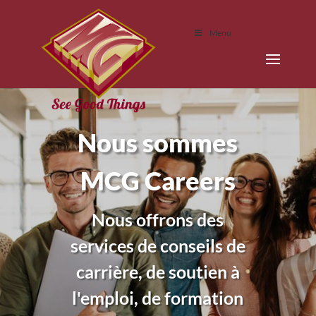
Menu
Nous sommes
MCG Careers
Nous offrons des
services de conseils de
carrière, de soutien à
l'emploi, de formation